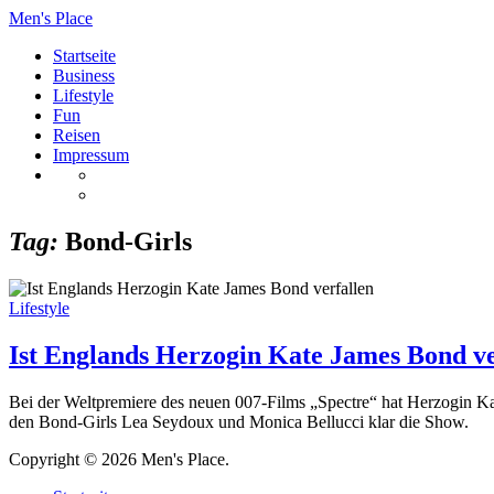
Men's Place
Startseite
Business
Lifestyle
Fun
Reisen
Impressum
Tag:
Bond-Girls
Lifestyle
Ist Englands Herzogin Kate James Bond ve
Bei der Weltpremiere des neuen 007-Films „Spectre“ hat Herzogin Ka
den Bond-Girls Lea Seydoux und Monica Bellucci klar die Show.
Copyright © 2026 Men's Place.